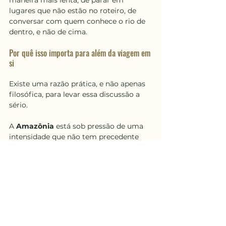
maneira mais lenta, de parar em 
lugares que não estão no roteiro, de 
conversar com quem conhece o rio de 
dentro, e não de cima.
Por quê isso importa para além da viagem em 
si
Existe uma razão prática, e não apenas 
filosófica, para levar essa discussão a 
sério.
A 
Amazônia
 está sob pressão de uma 
intensidade que não tem precedente 
histórico. O desmatamento dos últimos 
anos destruiu ecossistemas que 
levaram séculos para se constituir. 
Comunidades foram deslocadas. 
Espécies que ainda não tinham sido 
catalogadas provavelmente 
desapareceram antes de serem 
conhecidas. E o turismo, dependendo 