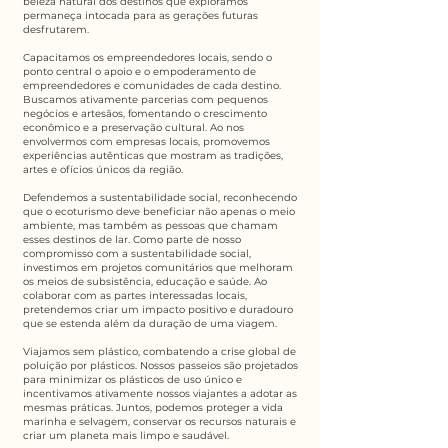
beleza natural dos destinos que exploramos
permaneça intocada para as gerações futuras
desfrutarem.​
Capacitamos os empreendedores locais, sendo o
ponto central o apoio e o empoderamento de
empreendedores e comunidades de cada destino.
Buscamos ativamente parcerias com pequenos
negócios e artesãos, fomentando o crescimento
econômico e a preservação cultural. Ao nos
envolvermos com empresas locais, promovemos
experiências autênticas que mostram as tradições,
artes e ofícios únicos da região.​
Defendemos a sustentabilidade social, reconhecendo
que o ecoturismo deve beneficiar não apenas o meio
ambiente, mas também as pessoas que chamam
esses destinos de lar. Como parte de nosso
compromisso com a sustentabilidade social,
investimos em projetos comunitários que melhoram
os meios de subsistência, educação e saúde. Ao
colaborar com as partes interessadas locais,
pretendemos criar um impacto positivo e duradouro
que se estenda além da duração de uma viagem.​
Viajamos sem plástico, combatendo a crise global de
poluição por plásticos. Nossos passeios são projetados
para minimizar os plásticos de uso único e
incentivamos ativamente nossos viajantes a adotar as
mesmas práticas. Juntos, podemos proteger a vida
marinha e selvagem, conservar os recursos naturais e
criar um planeta mais limpo e saudável.​