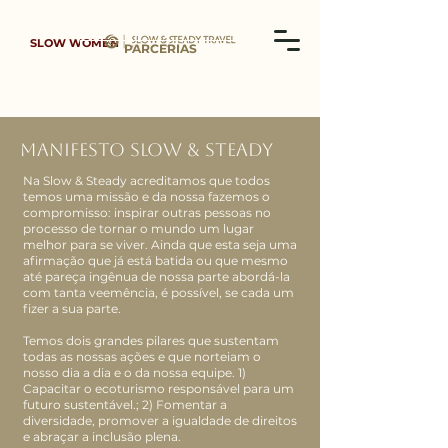
SLOW WOMEN
PARCERIAS
MANIFESTO SLOW & STEADY
Na Slow & Steady acreditamos que todos
temos uma missão e da nossa fazemos o
compromisso: inspirar outras pessoas no
processo de tornar o mundo um lugar
melhor para se viver. Ainda que esta seja uma
afirmação que já está batida ou que mesmo
até pareça ingênua de nossa parte abordá-la
com tanta veemência, é possível, se cada um
fizer a sua parte.
Temos dois grandes pilares que sustentam
todas as nossas ações e que norteiam o
nosso dia a dia e o da nossa equipe. 1)
Capacitar o ecoturismo responsável para um
futuro sustentável.; 2) Fomentar a
diversidade, promover a igualdade de direitos
e abraçar a inclusão plena.