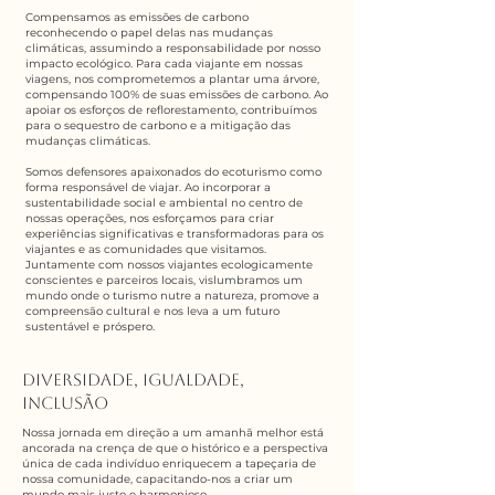
Compensamos as emissões de carbono
reconhecendo o papel delas nas mudanças
climáticas, assumindo a responsabilidade por nosso
impacto ecológico. Para cada viajante em nossas
viagens, nos comprometemos a plantar uma árvore,
compensando 100% de suas emissões de carbono. Ao
apoiar os esforços de reflorestamento, contribuímos
para o sequestro de carbono e a mitigação das
mudanças climáticas.​
Somos defensores apaixonados do ecoturismo como
forma responsável de viajar. Ao incorporar a
sustentabilidade social e ambiental no centro de
nossas operações, nos esforçamos para criar
experiências significativas e transformadoras para os
viajantes e as comunidades que visitamos.
Juntamente com nossos viajantes ecologicamente
conscientes e parceiros locais, vislumbramos um
mundo onde o turismo nutre a natureza, promove a
compreensão cultural e nos leva a um futuro
sustentável e próspero.
Diversidade, Igualdade,
Inclusão
Nossa jornada em direção a um amanhã melhor está
ancorada na crença de que o histórico e a perspectiva
única de cada indivíduo enriquecem a tapeçaria de
nossa comunidade, capacitando-nos a criar um
mundo mais justo e harmonioso.​