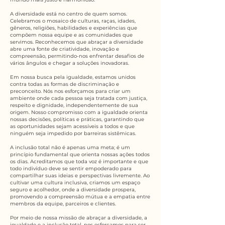
A diversidade está no centro de quem somos.
Celebramos o mosaico de culturas, raças, idades,
gêneros, religiões, habilidades e experiências que
compõem nossa equipe e as comunidades que
servimos. Reconhecemos que abraçar a diversidade
abre uma fonte de criatividade, inovação e
compreensão, permitindo-nos enfrentar desafios de
vários ângulos e chegar a soluções inovadoras.​
Em nossa busca pela igualdade, estamos unidos
contra todas as formas de discriminação e
preconceito. Nós nos esforçamos para criar um
ambiente onde cada pessoa seja tratada com justiça,
respeito e dignidade, independentemente de sua
origem. Nosso compromisso com a igualdade orienta
nossas decisões, políticas e práticas, garantindo que
as oportunidades sejam acessíveis a todos e que
ninguém seja impedido por barreiras sistêmicas.​
A inclusão total não é apenas uma meta; é um
princípio fundamental que orienta nossas ações todos
os dias. Acreditamos que toda voz é importante e que
todo indivíduo deve se sentir empoderado para
compartilhar suas ideias e perspectivas livremente. Ao
cultivar uma cultura inclusiva, criamos um espaço
seguro e acolhedor, onde a diversidade prospera,
promovendo a compreensão mútua e a empatia entre
membros da equipe, parceiros e clientes.​
Por meio de nossa missão de abraçar a diversidade, a
igualdade e a inclusão total, nos esforçamos para ser