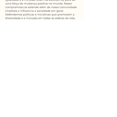
uma força de mudança positiva no mundo. Nosso
compromisso se estende além de nossa comunidade
imediata e influencia a sociedade em geral.
Defendemos políticas e iniciativas que promovem a
diversidade e a inclusão em todas as esferas da vida,
buscando deixar um impacto duradouro no caminho
para uma sociedade mais igualitária e inclusiva.​
Mas reconhecemos que a jornada em direção a um
mundo totalmente inclusivo e equitativo tem seus
desafios. Continuamos firmes em nossa dedicação
para enfrentar preconceitos, desmantelar barreiras e
abordar desigualdades. Educamos continuamente a
nós mesmos e aos outros para garantir que nossas
ações estejam alinhadas com nossa missão e
recebemos feedback construtivo para crescer e
melhorar.
À medida que avançamos, fazemos isso com um
profundo senso de responsabilidade e humildade,
sabendo que nossa missão não é apenas uma
declaração no papel, mas um chamado à ação.
Juntos, seguiremos em frente, guiados pela crença de
que a unidade na diversidade não é apenas um ideal
elevado, mas uma realidade tangível. Ao abraçar a
diversidade, a igualdade e a inclusão total, honramos
a singularidade de cada indivíduo e, juntos, criamos
um futuro mais brilhante e promissor para as
próximas gerações.
VOLTAR