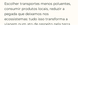
Escolher transportes menos poluentes, 
consumir produtos locais, reduzir a 
pegada que deixamos nos 
ecossistemas: tudo isso transforma a 
viagem num ato de respeito pela terra 
que nos recebe. O turismo slow não 
beneficia apenas o viajante, mas 
também as comunidades e o planeta.
Assim, a escolha por uma viagem slow 
se converte numa narrativa: escolher 
menos, permanecer mais, conectar-se 
profundamente, cuidar do entorno. Não 
são mandamentos rígidos, mas 
convites a transformar a viagem num 
espaço de plenitude. Em cada passo, o 
viajante lembra que a verdadeira 
riqueza não está na velocidade, mas na 
profundidade da experiência.
Claudia Martitsch