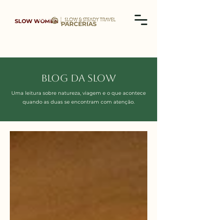
SLOW WOMEN
PARCERIAS
BLOG DA SLOW
Uma leitura sobre natureza, viagem e o que acontece
quando as duas se encontram com atenção.