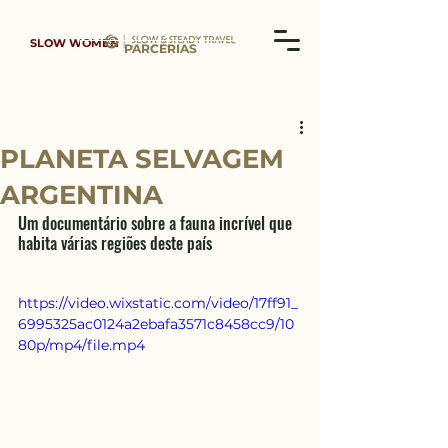
SLOW WOMEN
PARCERIAS
PLANETA SELVAGEM
ARGENTINA
Um documentário sobre a fauna incrível que 
habita várias regiões deste país 
https://video.wixstatic.com/video/17ff91_
6995325ac0124a2ebafa3571c8458cc9/10
80p/mp4/file.mp4