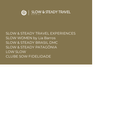
SLOW & STEADY TRAVEL EXPERIENCES
SLOW WOMEN by Lia Barros
SLOW & STEADY BRASIL DMC
SLOW & STEADY PATAGÔNIA
LOW SLOW
CLUBE SOW FIDELIDADE
CONTATO
Slow & Steady Travel Ltda​
CADASTUR:
47.912.552
/0001-30
Rua Edmundo Alberto Mercer, 1073 -
Curitiba/PR CEP:
82.620-120