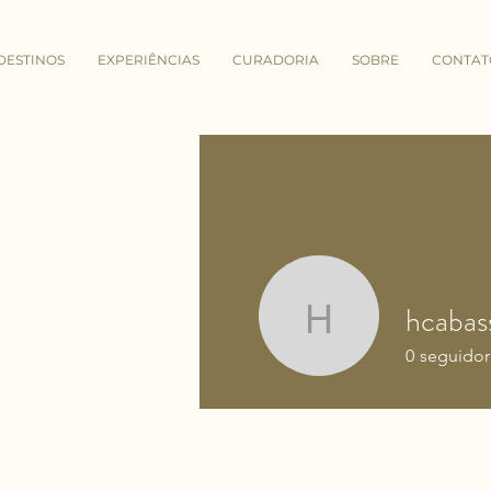
DESTINOS
EXPERIÊNCIAS
CURADORIA
SOBRE
CONTAT
hcabas
hcabassi
0
seguidor