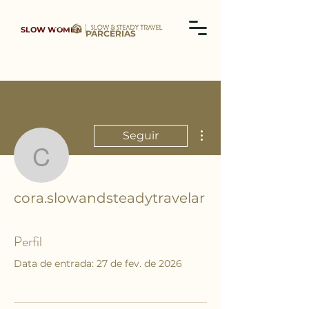
SLOW WOMEN
PARCERIAS
Mais ações
Seguir
cora.slowandsteadytrave
cora.slowandsteadytravelar
Perfil
Data de entrada: 27 de fev. de 2026