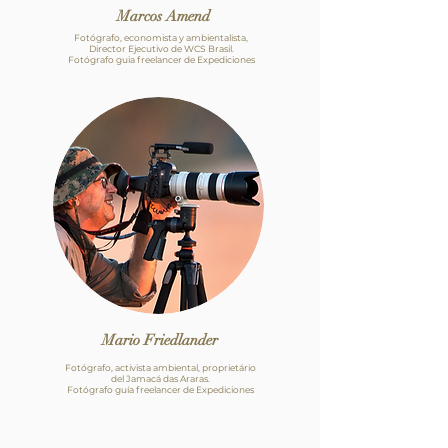
Marcos Amend
Fotógrafo, economista y ambientalista,
Director Ejecutivo de WCS Brasil.
Fotógrafo guia freelancer de Expediciones
Mario Friedlander
Fotógrafo, activista ambiental, proprietário
del Jamacá das Araras.
Fotógrafo guía freelancer de Expediciones