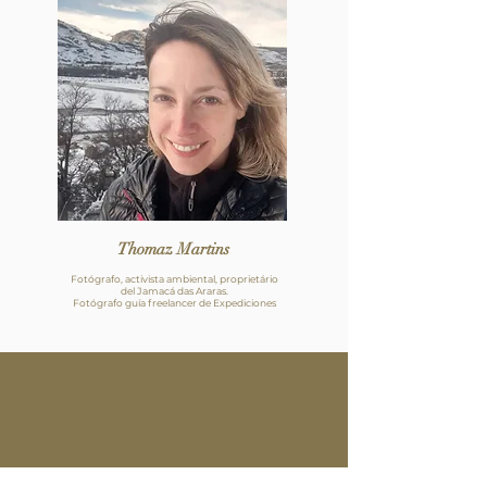
Thomaz Martins
Fotógrafo, activista ambiental, proprietário
del Jamacá das Araras.
Fotógrafo guía freelancer de Expediciones