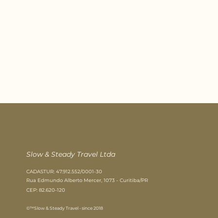
Slow & Steady Travel Ltda​
CADASTUR: 47.912.552/0001-30
Rua Edmundo Alberto Mercer, 1073 - Curitiba/PR
CEP: 82.620-120
©™Slow & Steady Travel - since 2018​