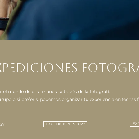
XPEDICIONES FOTOGR
r el mundo de otra manera a través de la fotografía.
 grupo o si preferis, podemos organizar tu experiencia en fechas fl
EX
EXPEDICIONES 2028
27