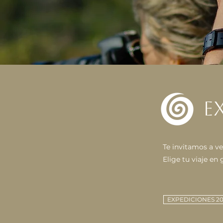
E
Te invitamos a ve
Elige tu viaje en
EXPEDICIONES 20