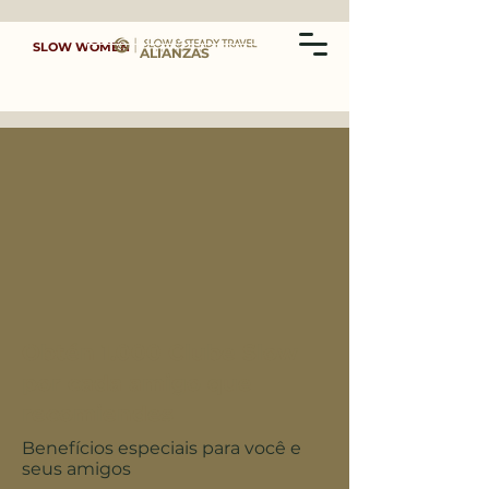
SLOW WOMEN
ALIANZAS
Obtén 1.000 Clube Slow
por cada amigo que
recomiendes
Benefícios especiais para você e
seus amigos