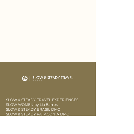
SLOW & STEADY TRAVEL EXPERIENCES
SLOW WOMEN by Lia Barros
SLOW & STEADY BRASIL DMC
SLOW & STEADY PATAGONIA DMC
LOW SLOW
CLUB SOW FIDELIDAD