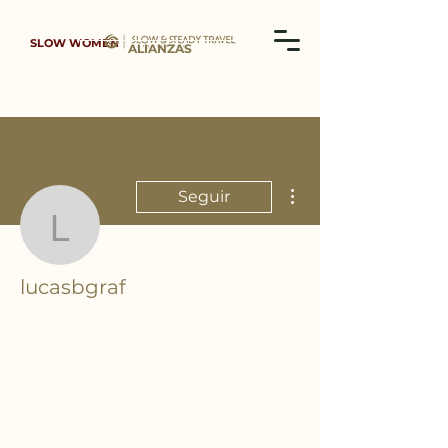
SLOW WOMEN
ALIANZAS
Más acciones
Seguir
lucasbgraf
lucasbgraf