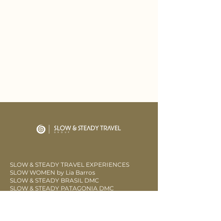
SLOW & STEADY TRAVEL EXPERIENCES
SLOW WOMEN by Lia Barros
SLOW & STEADY BRASIL DMC
SLOW & STEADY PATAGONIA DMC
LOW SLOW
CLUB SOW FIDELIDAD