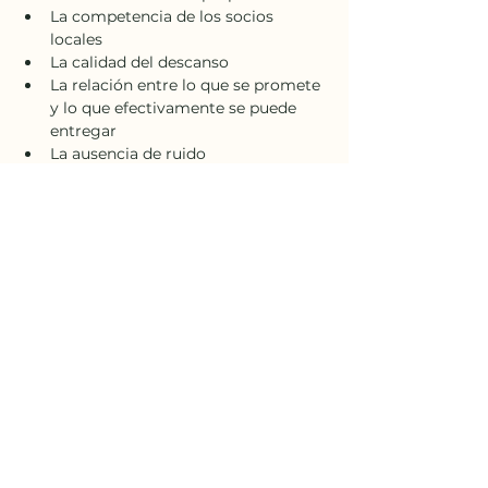
La competencia de los socios 
locales
La calidad del descanso
La relación entre lo que se promete 
y lo que efectivamente se puede 
entregar
La ausencia de ruido
Cuando un itinerario está bien 
concebido, la persona no necesita 
luchar contra la operación para poder 
vivir el lugar. La experiencia fluye y la 
viajera consigue hacer algo que el 
turismo contemporáneo casi siempre 
impide: sentir, pensar, observar, 
demorarse.
Lo que tal vez esté en juego, al final de 
cuentas
El 
ecoturismo 50+
 no se refiere 