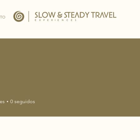
TO
a
es
0
seguidos