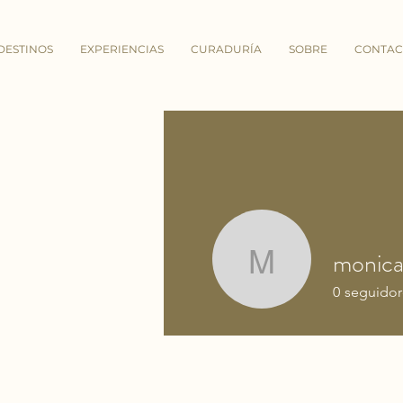
DESTINOS
EXPERIENCIAS
CURADURÍA
SOBRE
CONTAC
monic
monica
0
seguidor