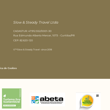
Slow & Steady Travel Ltda​
CADASTUR: 47.912.552/0001-30
Rua Edmundo Alberto Mercer, 1073 - Curitiba/PR
CEP: 82.620-120
©™Slow & Steady Travel - since 2018​
tica de Cookies