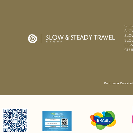
SLO
SLOW
SLO
SLO
LOW
CLU
Política de Cancelac